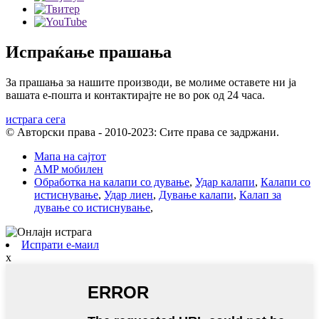
Испраќање прашања
За прашања за нашите производи, ве молиме оставете ни ја
вашата е-пошта и контактирајте не во рок од 24 часа.
истрага сега
© Авторски права - 2010-2023: Сите права се задржани.
Мапа на сајтот
AMP мобилен
Обработка на калапи со дување
,
Удар калапи
,
Калапи со
истиснување
,
Удар лиен
,
Дување калапи
,
Калап за
дување со истиснување
,
Испрати е-маил
x