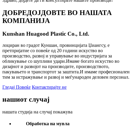
Здраво, дојдете да ги консултирате нашите производи!
ДОБРЕДОЈДОВТЕ ВО НАШАТА
КОМПАНИЈА
Kunshan Huagood Plastic Co., Ltd.
лоциран во градот Куншан, провинцијата Џиангсу, е
претпријатие со повеќе од 20 години искуство во
производство, развој и управување во индустријата за
обликување со шупливи удари.Имаме богато искуство во
дизајнот и развојот на производите, производството,
пакувањето и транспортот за заштита.И имаме професионален
тим за истражување и развој и меѓународен деловен персонал.
Гледај Повеќе
Контактирајте не
нашиот случај
нашата студија на случај покажува
Обработка на мувла