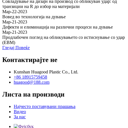
Совладување на дизајн на производ со обликуван удар: од
транзиции на R до избор на материјали
Мар-22-2023
Вовед во технологија на дување
Мар-21-2023
Дефекти и елиминација на различни процеси на дување
Мар-21-2023
Продлабочен поглед на обликувањето со истиснување со удар
(EBM)
Гледај Повеќе
Контактирајте не
Kunshan Huagood Plastic Co., Ltd.
+86 18915759458
huagood@188.com
Листа на производи
Најчесто поставувани прашања
Видео
За нас