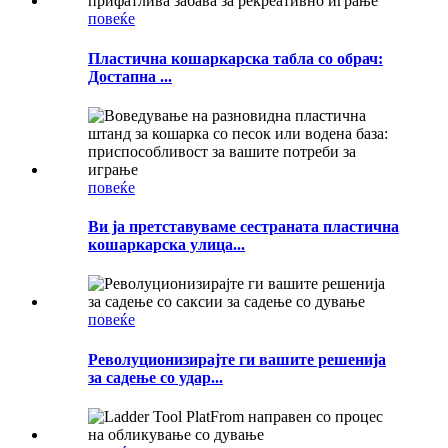
повеќе
Пластична кошаркарска табла со обрач:
Достапна ...
повеќе
Ви ја претставуваме сестраната пластична
кошаркарска улица...
повеќе
Револуционизирајте ги вашите решенија
за садење со удар...