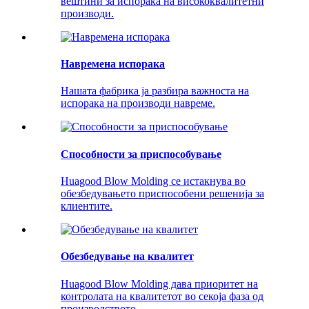
вештини за испорака на висококвалитетни
производи.
Навремена испорака
Нашата фабрика ја разбира важноста на
испорака на производи навреме.
Способности за приспособување
Huagood Blow Molding се истакнува во
обезбедувањето приспособени решенија за
клиентите.
Обезбедување на квалитет
Huagood Blow Molding дава приоритет на
контролата на квалитетот во секоја фаза од
производството.