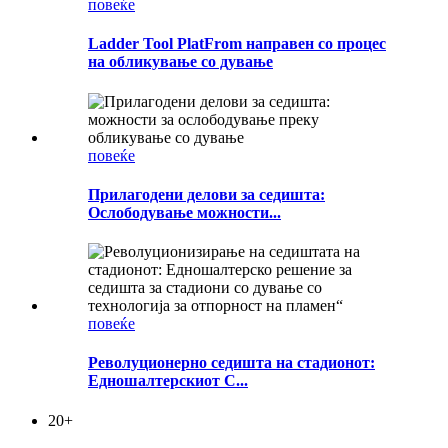
повеќе
Ladder Tool PlatFrom направен со процес
на обликување со дување
повеќе
Прилагодени делови за седишта:
Ослободување можности...
повеќе
Револуционерно седишта на стадионот:
Едношалтерскиот С...
20
+