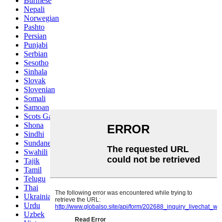
Burmese
Nepali
Norwegian
Pashto
Persian
Punjabi
Serbian
Sesotho
Sinhala
Slovak
Slovenian
Somali
Samoan
Scots Gaelic
Shona
Sindhi
Sundanese
Swahili
Tajik
Tamil
Telugu
Thai
Ukrainian
Urdu
Uzbek