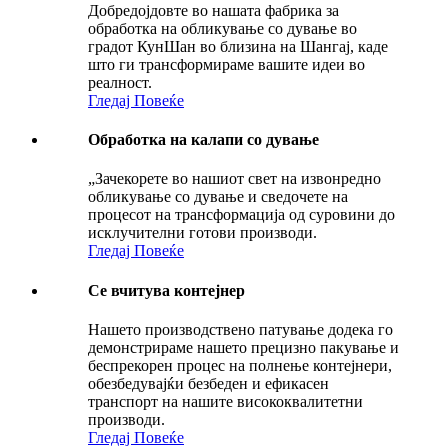
Добредојдовте во нашата фабрика за
обработка на обликување со дување во
градот КунШан во близина на Шангај, каде
што ги трансформираме вашите идеи во
реалност.
Гледај Повеќе
Обработка на калапи со дување
„Зачекорете во нашиот свет на извонредно
обликување со дување и сведочете на
процесот на трансформација од суровини до
исклучителни готови производи.
Гледај Повеќе
Се вчитува контејнер
Нашето производствено патување додека го
демонстрираме нашето прецизно пакување и
беспрекорен процес на полнење контејнери,
обезбедувајќи безбеден и ефикасен
транспорт на нашите висококвалитетни
производи.
Гледај Повеќе