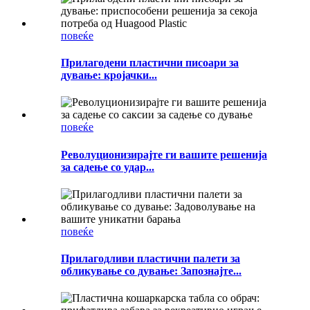
повеќе
Прилагодени пластични писоари за
дување: кројачки...
повеќе
Револуционизирајте ги вашите решенија
за садење со удар...
повеќе
Прилагодливи пластични палети за
обликување со дување: Запознајте...